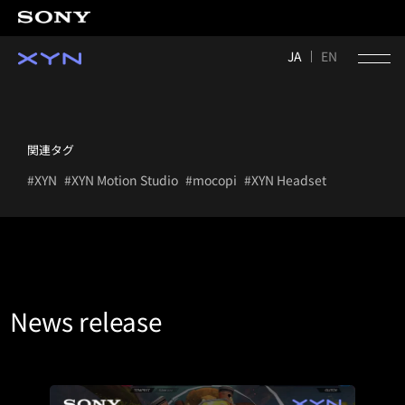
JA
EN
関連タグ
#XYN
#XYN Motion Studio
#mocopi
#XYN Headset
News release