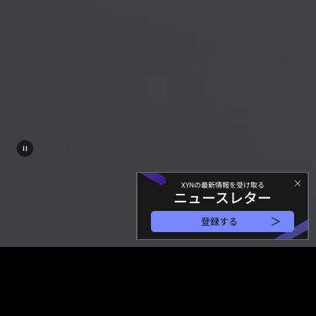
XYNの最新情報を受け取る
ニュースレター
登録する
ニュース