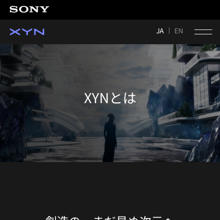
JA
EN
XYNとは