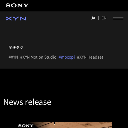
JA
EN
関連タグ
#XYN
#XYN Motion Studio
#mocopi
#XYN Headset
News release