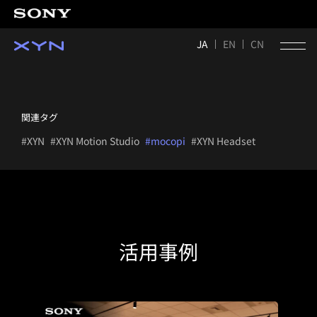
JA
EN
CN
関連タグ
#XYN
#XYN Motion Studio
#mocopi
#XYN Headset
活用事例