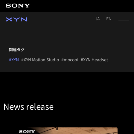
JA
EN
関連タグ
#XYN
#XYN Motion Studio
#mocopi
#XYN Headset
News release