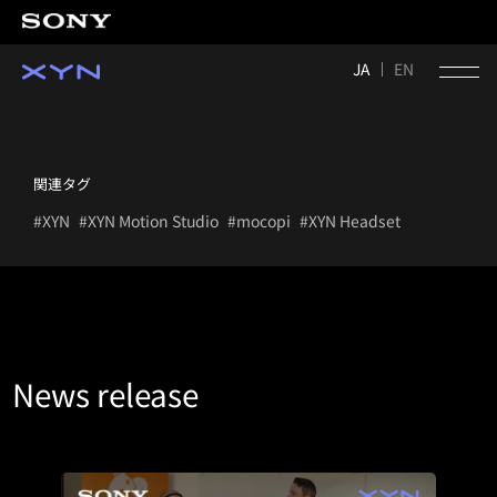
JA
EN
関連タグ
#XYN
#XYN Motion Studio
#mocopi
#XYN Headset
News release