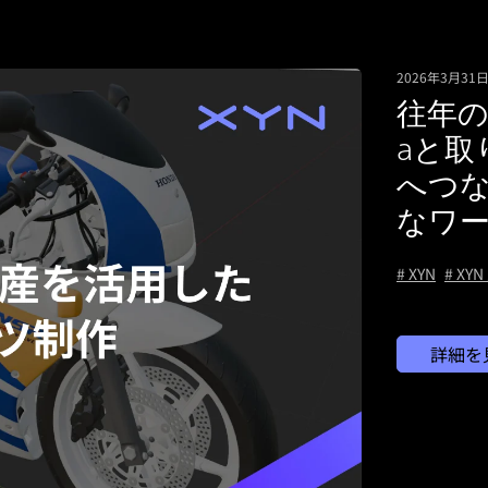
2026年3月31
往年の
aと取
へつ
なワ
# XYN
# X
詳細を