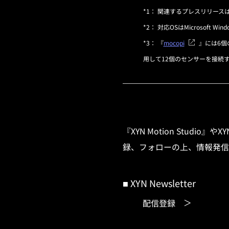
*1： 関連するプレスリリース
*2： 対応OSはMicrosoft Win
*3： 『
mocopi
』には6個の
用して12個のセンサーを接続
『XYN Motion Stu
録、フォローの上、情報発信
■ XYN Newsletter
配信登録