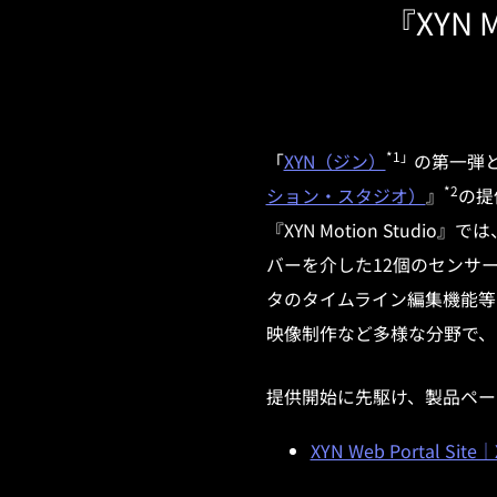
『XYN 
*
1」
「
XYN（ジン）
の第一弾
*
2
ション・スタジオ）
』
の提
『
XYN Motion Studio
』では
バーを介した
12
個のセンサ
タのタイムライン編集機能等
映像制作など多様な分野で、
提供開始に先駆け、製品ペー
XYN Web Portal S