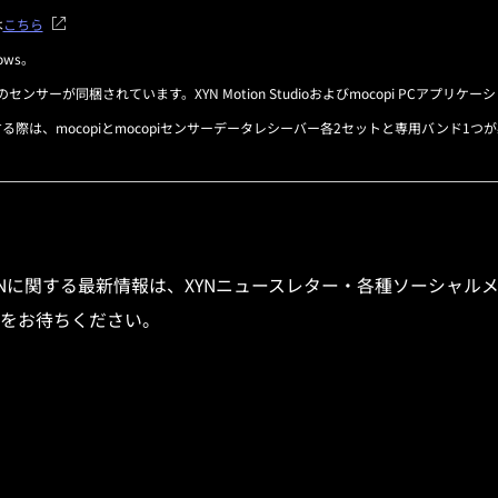
は
こちら
dows。
センサーが同梱されています。XYN Motion Studioおよびmocopi PCアプ
する際は、
mocopiとmocopiセンサーデータレシーバー各2セットと専用バンド1つ
dio』やXYNに関する最新情報は、XYNニュースレター・各種ソーシ
をお待ちください。