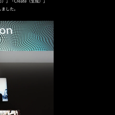
）」「Create（生成）」
介しました。