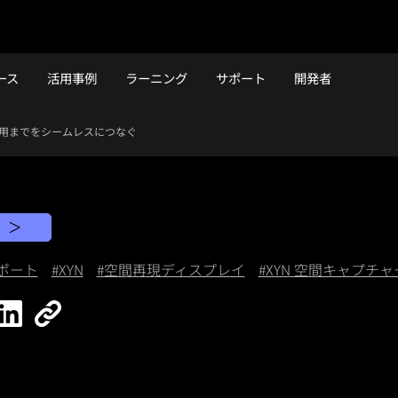
ース
活用事例
ラーニング
サポート
開発者
ら活用までをシームレスにつなぐ
ト
ポート
#XYN
#空間再現ディスプレイ
#XYN 空間キャプチ