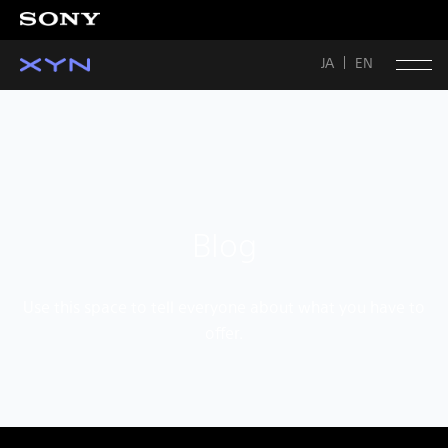
JA
EN
Blog
Use this space to tell everyone about what you have to
offer.