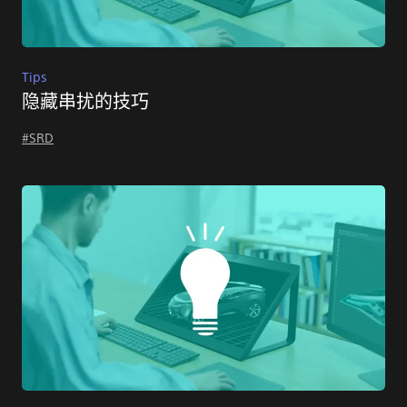
Tips
隐藏串扰的技巧
#SRD