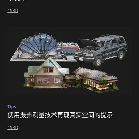
#SRD
Tips
使用摄影测量技术再现真实空间的提示
#SRD