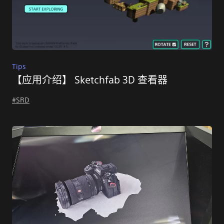
Tips
【应用介绍】 Sketchfab 3D 查看器
#SRD