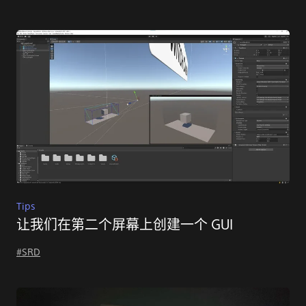
Tips
让我们在第二个屏幕上创建一个 GUI
#SRD