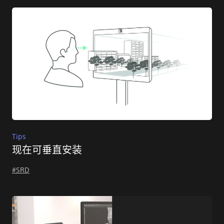
Tips
现在可垂直安装
#SRD