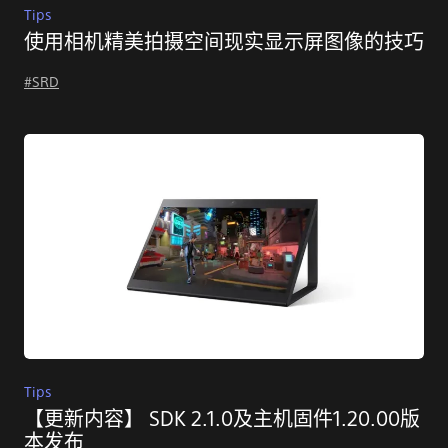
Tips
使用相机精美拍摄空间现实显示屏图像的技巧
#SRD
Tips
【更新内容】 SDK 2.1.0及主机固件1.20.00版
本发布