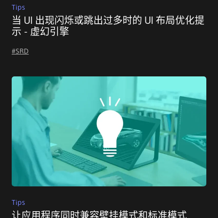
Tips
当 UI 出现闪烁或跳出过多时的 UI 布局优化提
示 - 虚幻引擎
#SRD
Tips
让应用程序同时兼容壁挂模式和标准模式