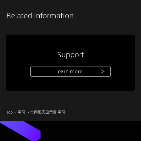
Related Information
Support
Learn more
Top
学习
空间现实显示屏 学习