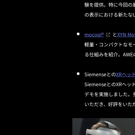
験を提供。特に今回の
の表示における新たな
mocopi®
と
XYN Mot
軽量・コンパクトなモ
る仕組みを紹介。AW
Siemenseとの
XRヘッ
SiemenseとのXRヘ
デモを実施しました。多
いただき、好評をいた