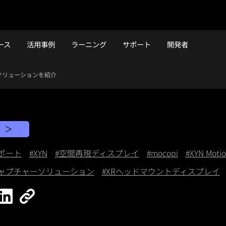
ース
活用事例
ラーニング
サポート
開発者
Nのソリューションを紹介
ト
ポート
#XYN
#空間再現ディスプレイ
#mocopi
#XYN Motio
間キャプチャーソリューション
#XRヘッドマウントディスプレイ