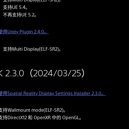
支持UE 5.4。
不再支持UE 5.2。
用Unity Plugin 2.4.0。
支持Multi Display(ELF-SR2)。
K 2.3.0（2024/03/25）
用Spatial Reality Display Settings Installer 2.3.0。
支持Wallmount mode(ELF-SR2)。
支持DirectX12 和 OpenXR 中的 OpenGL。