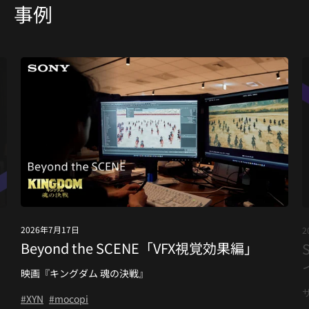
事例
2026年7月17日
2
Beyond the SCENE「VFX視覚効果編」
タ
映画『キングダム 魂の決戦』
#XYN
#mocopi