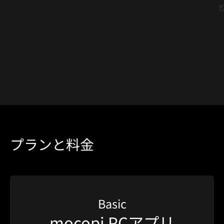
#
プランと料金
Basic
mocopi PCアプリ